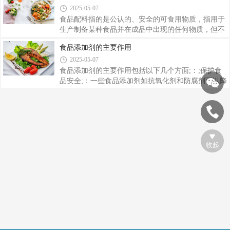
2025-05-07
食品的感官性状。 食品的感官功能是食品的重要
功能。食品的色、香、味、形、体态等是衡量食品质
食品配料指的是公认的、安全的可食用物质，指用于
量的重要指标。食品加工后会出现褪色、变色、风味
生产制备某种食品并在成品中出现的任何物质，但不
和质地的改变。适当使用着色剂、护色剂、漂白剂、
包括食品添加剂。配料在用于加工食品时用量相对比
‌食品添加剂的主要作用
香料、乳化剂和增稠剂，可明显提高食品的感官质
较大，一般在3%以上，但配料与食品的界限具有相
2025-05-07
量，满足消费者的不同需要。3，保持或提高食品的
对性，有时某种配料本身就是食品（如酱油），但它
营养价值。 食品加工时适当地添加某些属于天然
用于一些食品加工时却成了配料。配料与食品添加剂
食品添加剂的主要作用包括以下几个方面;：;保护食
的界限也有相对性，随着配料功能的提升，其在食品
品安全;：一些食品添加剂如抗氧化剂和防腐剂可以降
中的添加量可能会逐步减少而有可能会发展成食品添
低食品中细菌和霉菌污染的风险，从而保护食品的安
加剂。国际食品配料行业的发展速度是极快的，和调
全性;。;改善食品质量;：食品添加剂可以改善食品的
味品不同的是，食品配料涵盖于所有食品生产应用之
口感、外观和质地，例如增加食品的甜度或咸度、调
中，包括休闲食品、软饮料、儿童食品、方便食
节酸碱度、增加颜色的深浅等;。;延长保质期;：防腐
剂和抗氧化剂等添加剂可以延长食品的保质期，减少
食品在储存和运输过程中的变质;。;增强营养价值;：
收起
一些食品添加剂如维生素和矿物质可以补充食品中缺
乏的营养成