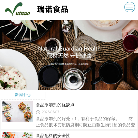
新闻中心
食品添加剂的优缺点
2025-05-07
食品添加剂的好处：1，有利于食品的保藏。 防
止食品败坏变质防腐剂可防止由微生物引起的食品变
质，延长食品的保存期；抗氧化剂可阻止或推迟食品
食品配料的安全性
的氧化变质，提高食品的稳定性和耐藏性。2，改善